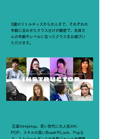
2.年齢・レベルに合わせた
幅広いスクールレッスン
3歳のリトルキッズから大人まで、それぞれの
年齢に合わせたクラス分けが緻密で、生徒さ
んの年齢やレベルに合ったクラスをお選びい
ただけます。
3.ジャンルが豊富！本格的な
ストリートダンスが学べる
王道のHipHop、若い世代に大人気のK-
POP、スキルの高いBreakやLock、Popな
ど、ストリートダンスの主要ジャンルを網羅