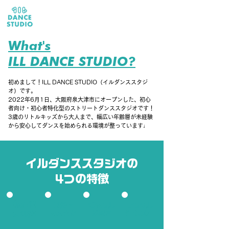
体験レッスン受付中!▶︎
What's
ILL DANCE STUDIO?
初めまして！ILL DANCE STUDIO（イルダンススタジ
オ）です。
2022年6月1日、大阪府泉大津市にオープンした、初心
者向け・初心者特化型のストリートダンススタジオです！
3歳のリトルキッズから大人まで、幅広い年齢層が未経験
から安心してダンスを始められる環境が整っています♩
イルダンススタジオの
4つの特徴
初心者
３歳〜
ジャンル
レンタル
大歓迎
大人まで
が豊富
¥500/h