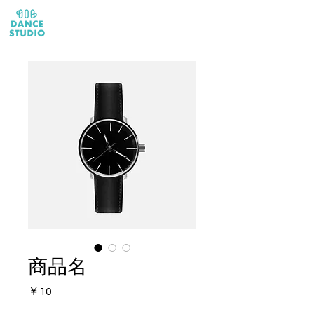
体験レッスン受付中!▶︎
商品名
価
￥10
格