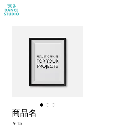
体験レッスン受付中!▶︎
商品名
価
￥15
格